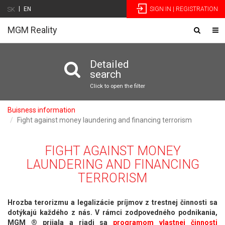
|
EN
SIGN IN | REGISTRATION
SK
MGM Reality
Toggle
Tog
navigatio
nav
Detailed
search
Click to open the filter
Buisness information
Fight against money laundering and financing terrorism
FIGHT AGAINST MONEY
LAUNDERING AND FINANCING
TERRORISM
Hrozba terorizmu a legalizácie príjmov z trestnej činnosti sa
dotýkajú každého z nás. V rámci zodpovedného podnikania,
MGM ® prijala a riadi sa
programom vlastnej činnosti