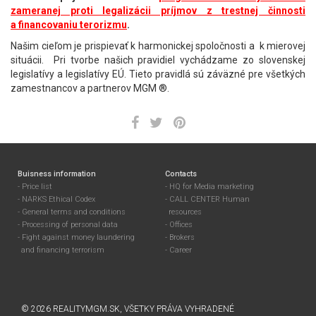
zameranej proti legalizácii príjmov z trestnej činnosti
a financovaniu terorizmu
.
Našim cieľom je prispievať k harmonickej spoločnosti a k mierovej
situácii. Pri tvorbe našich pravidiel vychádzame zo slovenskej
legislatívy a legislatívy EÚ. Tieto pravidlá sú záväzné pre všetkých
zamestnancov a partnerov MGM ®.
Buisness information
Contacts
Price list
HQ for Media marketing
NARKS Ethical Codex
CALL CENTER Human
General terms and conditions
resources
Processing of personal data
Offices
Fight against money laundering
Brokers
and financing terrorism
Career
© 2026
REALITYMGM.SK
, VŠETKY PRÁVA VYHRADENÉ