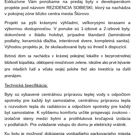
Exkluzívne Vám ponúkame na predaj byty v developerskom
projekte pod názvom REZIDENCIA SOBIESKI, ktorý sa nachádza
v pokojnej zóne blízko centra mesta Štúrovo.
Projekt sa pýši krásnymi výhľadmi, veľkorysými terasami a
výbornou dostupnosťou. V ponuke sú 1-izbové a 2-izbové byty,
dokončené v štádiu holobyt, prípadne štandard (laminátové
podlahy, keramická dlažba, interiérové dvere, kompletná sanita).
Výhodou projektu je, že skolaudované byty sú ihneď k dispozícií.
Bytový dom sa nachádza v krásnej pokojnej lokalite v bezprostrednej
blízkosti kúpaliska, obklopený množstvom zelene. Ideálne ako prvé bývanie
pre mladých ľudí a vďaka svojej polohe tiež ako investícia na ďalší
prenájom.
Technická špecifikácia:
Byty sú vybavené centrálnou prípravou teplej vody s odpočtom 
spotreby pre každý byt samostatne, 
centrálnou prípravou tepla 
s rozvodom tepla do radiátorov a odpočtom spotreby pre každý 
byt samostatne. K vyššiemu komfortu určite prispevajú 
zvukovo - 
izolačné steny medzi bytmi a protihluková kročajová izolácia 
v podlahách. Pre ovládanie vstupu do domu je elektrický vrátnik. 
Ku bytu je možnosť dokúpenia vonkajšieho parkovacieho miesta 