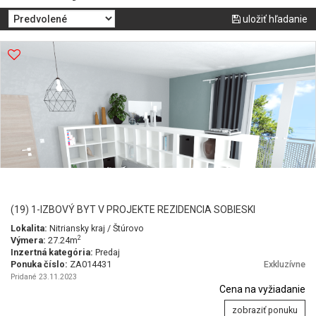
uložiť hľadanie
(19) 1-IZBOVÝ BYT V PROJEKTE REZIDENCIA SOBIESKI
Lokalita:
Nitriansky kraj / Štúrovo
2
Výmera:
27.24m
Inzertná kategória:
Predaj
Ponuka číslo:
ZA014431
Exkluzívne
Pridané 23.11.2023
Cena na vyžiadanie
zobraziť ponuku