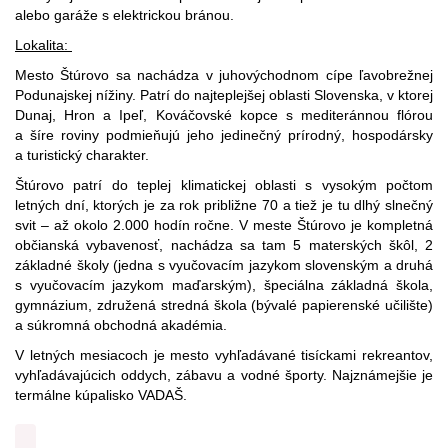
alebo garáže s elektrickou bránou.
Lokalita: 
Mesto Štúrovo sa n
achádza v juhovýchodnom cípe ľavobrežnej
Podunajskej nížiny. Patrí do najteplejšej oblasti Slovenska, v ktorej
Dunaj, Hron a Ipeľ, Kováčovské kopce s mediteránnou flórou
a šíre roviny podmieňujú jeho jedinečný prírodný, hospodársky
a turistický charakter.
Štúrovo patrí do teplej klimatickej oblasti s vysokým počtom
letných dní, ktorých je za rok približne 70 a tiež je tu dlhý slnečný
svit – až okolo 2.000 hodín ročne.
V meste Štúrovo je kompletná
občianská vybavenosť, nachádza sa tam 5 materských škôl, 2
základné školy (jedna s vyučovacím jazykom slovenským a druhá
s vyučovacím jazykom maďarským), špeciálna základná škola,
gymnázium, združená stredná škola (bývalé papierenské učilište)
a súkromná obchodná akadémia.
V letných mesiacoch je mesto vyhľadávané tisíckami rekreantov,
vyhľadávajúcich oddych, zábavu a vodné športy. Najznámejšie je
termálne kúpalisko VADAŠ.