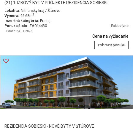
(21) 1-IZBOVÝ BYT V PROJEKTE REZIDENCIA SOBIESKI
Lokalita:
Nitriansky kraj / Štúrovo
2
Výmera:
45.68m
Inzertná kategória:
Predaj
Ponuka číslo:
ZA014430
Exkluzívne
Pridané 23.11.2023
Cena na vyžiadanie
zobraziť ponuku
REZIDENCIA SOBIESKI - NOVÉ BYTY V ŠTÚROVE