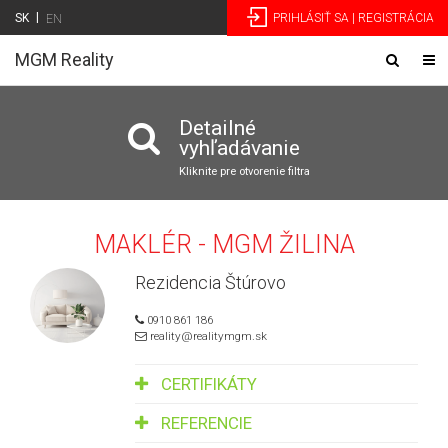
|
SK
PRIHLÁSIŤ SA | REGISTRÁCIA
EN
MGM Reality
Toggle
Tog
navigatio
nav
Detailné
vyhľadávanie
Kliknite pre otvorenie filtra
MAKLÉR - MGM ŽILINA
Rezidencia Štúrovo
0910 861 186
reality@realitymgm.sk
CERTIFIKÁTY
REFERENCIE