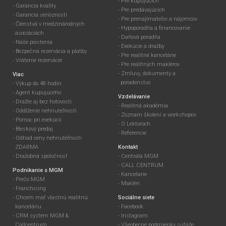
Pre kupujúcich
Garancia kvality
Pre predávajúcich
Garancia serióznosti
Pre prenajímateľov a nájomcov
Členstvá v medzinárodných
Hypoporadňa a financovanie
asociáciách
Daňová poradňa
Naše poistenia
Exekúcie a dražby
Bezpečná rezervácia a platby
Pre realitné kancelárie
Vrátenie rezervácie
Pre realitných maklérov
Zmluvy, dokumenty a
Viac
poradenstvo
Výkup do 48 hodín
Agent kupujúceho
Vzdelávanie
Dražte aj bez hotovosti
Realitná akadémia
Oddlženie nehnuteľnosti
Zoznam školení a workshopov
Pomoc pri exekúcii
O Lektoroch
Bleskový predaj
Referencie
Odhad ceny nehnuteľnosti
ZDARMA
Kontakt
Dražobná spoločnosť
Centrála MGM
CALL CENTRUM
Podnikanie s MGM
Kancelarie
Prečo MGM
Makléri
Franchising
Chcem mať vlastnú realitnú
Sociálne siete
kanceláriu
Facebook
CRM systém MGM &
Instagram
Callcentrum
Všeobecné podmienky súťaže