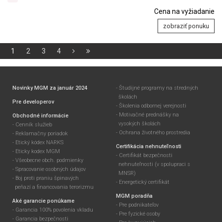
Cena na vyžiadanie
zobraziť ponuku
1
2
3
4
Novinky MGM za január 2024
Študijné programy na stredných
školách
Pre developerov
Školenia odbornej verejnosti
Motivačné prednášky na
Obchodné informácie
vysokých školách
Cenník služieb
Ochrana životného prostredia
Reklamačny poriadok
Etický kódex NARKS
Certifikácia nehnuteľnosti
Eticky kodex MGM
Certifikát bezpečnosti
Všeobecne obch. podmienky
nehnuteľnosti (v spolupraci s
Spracovanie osobných údajov
MNSR)
Boj proti praniu špinavých
Energetický certifikát
peňazí a financovania terorizmu
MGM poradňa
Aké garancie ponúkame
Pre podnikateľov
Garancia 100% povolenia vkladu
Pre fyzické osoby
Garancia bezpečnosti