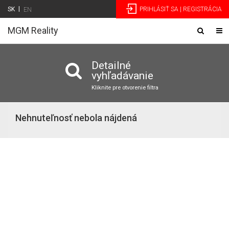
|
SK
PRIHLÁSIŤ SA | REGISTRÁCIA
EN
MGM Reality
Toggle
Tog
navigatio
nav
Detailné
vyhľadávanie
Kliknite pre otvorenie filtra
Nehnuteľnosť nebola nájdená