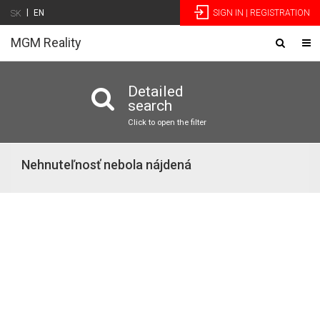
|
EN
SIGN IN | REGISTRATION
SK
MGM Reality
Toggle
Tog
navigatio
nav
Detailed
search
Click to open the filter
Nehnuteľnosť nebola nájdená