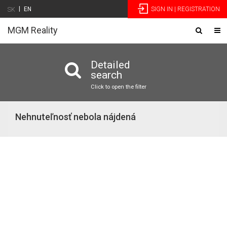
|
EN
SIGN IN | REGISTRATION
SK
MGM Reality
Toggle
Tog
navigatio
nav
Detailed
search
Click to open the filter
Nehnuteľnosť nebola nájdená